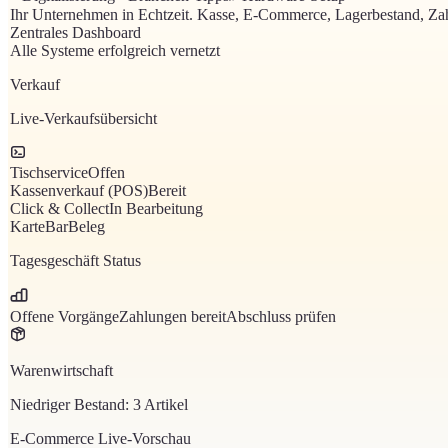
Ihr Unternehmen in Echtzeit
.
Kasse, E-Commerce, Lagerbestand, Zah
Zentrales Dashboard
Alle Systeme erfolgreich vernetzt
Verkauf
Live-Verkaufsübersicht
Tischservice
Offen
Kassenverkauf (POS)
Bereit
Click & Collect
In Bearbeitung
Karte
Bar
Beleg
Tagesgeschäft Status
Offene Vorgänge
Zahlungen bereit
Abschluss prüfen
Warenwirtschaft
Niedriger Bestand: 3 Artikel
E-Commerce Live-Vorschau