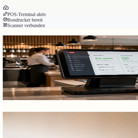
POS-Terminal aktiv
Bondrucker bereit
Scanner verbunden
Neu im Blog
Unser aktuellster Beitrag – frisch aus der Redaktion.
45 Ergebnisse
Bahram Davoodi · Samstag, 1. August 2026
Cloud‑POS: SLA, Uptime und Support für Unternehme
Praktischer, technischer Leitfaden für österreichische Entscheider
Alle Artikel
Aktuelle Trends, Gesetzes-Updates und Praxis-Hacks für Ihren Betrie