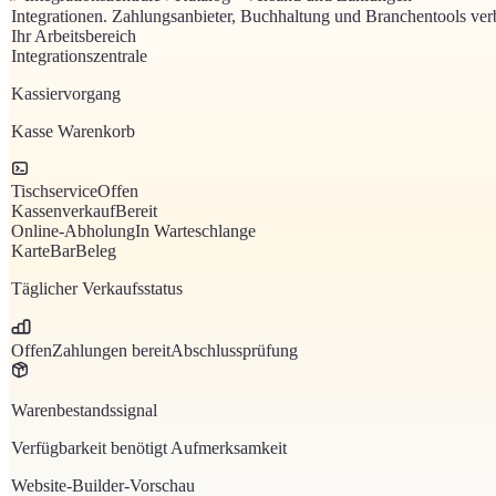
Integrationen
.
Zahlungsanbieter, Buchhaltung und Branchentools verbi
Ihr Arbeitsbereich
Integrationszentrale
Kassiervorgang
Kasse Warenkorb
Tischservice
Offen
Kassenverkauf
Bereit
Online-Abholung
In Warteschlange
Karte
Bar
Beleg
Täglicher Verkaufsstatus
Offen
Zahlungen bereit
Abschlussprüfung
Warenbestandssignal
Verfügbarkeit benötigt Aufmerksamkeit
Website-Builder-Vorschau