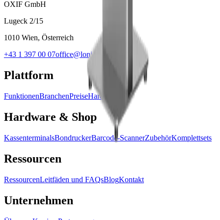
OXIF GmbH
Lugeck 2/15
1010 Wien, Österreich
+43 1 397 00 07
office@lonio.io
Plattform
Funktionen
Branchen
Preise
Hardware
Hardware & Shop
Kassenterminals
Bondrucker
Barcode-Scanner
Zubehör
Komplettsets
Ressourcen
Ressourcen
Leitfäden und FAQs
Blog
Kontakt
Unternehmen