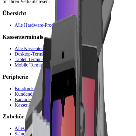
für Ihren Verkaufstresen.
Übersicht
Alle Hardware-Produkte
Kassenterminals
Alle Kassenterminals
Desktop-Terminals
Tablet-Terminals
Mobile Terminals
Peripherie
Bondrucker
Kundendisplays
Barcodescanner
Kassenladen
Zubehör
Alles Zubehör
Ständer & Halterungen