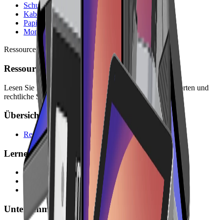
Schutzhüllen
Kabel & Ladegeräte
Papierrollen
Montage-Sets
Ressourcen
Ressourcen
Lesen Sie Leitfäden, Unternehmensinformationen, Antworten und
rechtliche Seiten für die Planung mit Lonio.
Übersicht
Ressourcen
Lernen
Blog
FAQs
Handbuch
Unternehmen