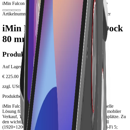
iMin Falcon 2 – Drucker Dock 80 mm
Bild folgt in Kürze
Artikelnummer: IMINF2-DD-80MM
Hardware
Bondrucker
iMin Falcon 2 – Drucker Dock
80 mm
Produktinformationen
Auf Lager.
€ 225.00
zzgl. USt., zzgl. Versandkosten
Produktbeschreibung
iMin Falcon 2 – Drucker Dock 80 mm ist eine professionelle
Lösung für professionellen Belegdruck für Gastronomie, mobiler
Verkauf, Tischservice, Pop-up-Stores und flexible Kassenplätze. Zu
den wichtigsten Eckdaten gehören Android 13; 10,95 Zoll
(1920×1200); 4/64 oder 8/128 GB; Akku 8.000 mAh; Wi-Fi 5;