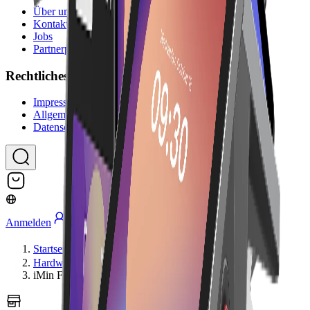
Über uns
Kontakt
Jobs
Partnerprogramm
Rechtliches
Impressum
Allgemeine Geschäftsbedingungen
Datenschutzerklärung
Anmelden
Startseite
Hardware
iMin Falcon 2 – Drucker Dock 80 mm