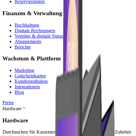
Reservierungen
Finanzen & Verwaltung
Buchhaltung
Digitale Rechnungen
Verträge & digitale Signatur
Abonnements
Berichte
Wachstum & Plattform
Marketing
Gutscheinkarten
Kundenguthaben
Integrationen
Blog
Preise
Hardware
Hardware
Durchsuchen Sie Kassenterminals, Kassen-Peripherie und Zubehör