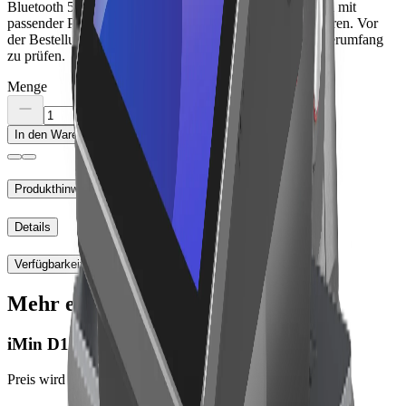
Bluetooth 5.2; optional LTE/NFC. Das Produkt lässt sich mit
passender Peripherie in einen Lonio-Arbeitsplatz integrieren. Vor
der Bestellung sind SKU, Variante, Anschlüsse und Lieferumfang
zu prüfen.
Menge
In den Warenkorb
Produkthinweise
Details
Verfügbarkeit
Mehr entdecken
iMin D1
Preis wird beim Bestellabschluss angezeigt