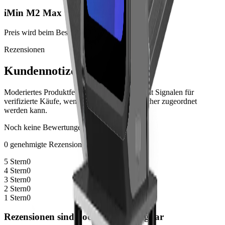
iMin M2 Max
Preis wird beim Bestellabschluss angezeigt
Rezensionen
Kundennotizen
Moderiertes Produktfeedback von Kunden, mit Signalen für
verifizierte Käufe, wenn die Bestellhistorie sicher zugeordnet
werden kann.
Noch keine Bewertungen
0 genehmigte Rezensionen
5 Stern
0
4 Stern
0
3 Stern
0
2 Stern
0
1 Stern
0
Rezensionen sind noch nicht verfügbar