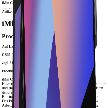
iMin Crane 1 21.5“ 4GB
Bild folgt in Kürze
Artikelnummer: IMINC1-21-4GB
Hardware
Kassenterminals
iMin Crane 1 21.5“ 4GB
Produktinformationen
Auf Lager.
€ 861.00
zzgl. USt., zzgl. Versandkosten
Produktbeschreibung
iMin Crane 1 21.5“ 4GB ist eine professionelle POS- und
Kassenterminal-Lösung für Einzelhandel, Self-Service, Gastronomie
und stark frequentierte Kassenplätze. Zu den wichtigsten Eckdaten
gehören Android 13; Octa-Core; 4/64 oder 8/128 GB; Wi-Fi 6;
Bluetooth 5.3; Gigabit Ethernet; Touchdisplay 16 oder 21,5 Zoll.
Das Produkt lässt sich mit passender Peripherie in einen Lonio-
Arbeitsplatz integrieren. Vor der Bestellung sind SKU, Variante,