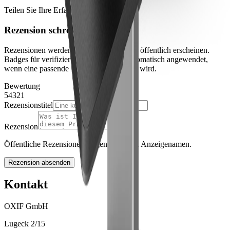
Teilen Sie Ihre Erfahrung
Rezension schreiben
Rezensionen werden moderiert, bevor sie öffentlich erscheinen.
Badges für verifizierte Käufe werden automatisch angewendet,
wenn eine passende Bestellung gefunden wird.
Bewertung
5
4
3
2
1
Rezensionstitel
Rezension
Öffentliche Rezensionen zeigen nur Ihren Anzeigenamen.
Rezension absenden
Kontakt
OXIF GmbH
Lugeck 2/15