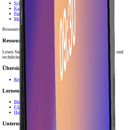
Schutzhüllen
Kabel & Ladegeräte
Papierrollen
Montage-Sets
Ressourcen
Ressourcen
Lesen Sie Leitfäden, Unternehmensinformationen, Antworten und
rechtliche Seiten für die Planung mit Lonio.
Übersicht
Ressourcen
Lernen
Blog
FAQs
Handbuch
Unternehmen