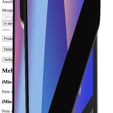
Anschlüsse und Lieferumfang zu prüfen.
Menge
In den Warenkorb
Produkthinweise
Details
Verfügbarkeit
Mehr entdecken
iMin D4 Pro
Preis wird beim Bestellabschluss angezeigt
iMin Heron 1
Preis wird beim Bestellabschluss angezeigt