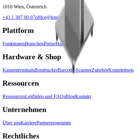
1010 Wien, Österreich
+43 1 397 00 07
office@lonio.io
Plattform
Funktionen
Branchen
Preise
Hardware
Hardware & Shop
Kassenterminals
Bondrucker
Barcode-Scanner
Zubehör
Komplettsets
Ressourcen
Ressourcen
Leitfäden und FAQs
Blog
Kontakt
Unternehmen
Über uns
Karriere
Partnerprogramm
Rechtliches