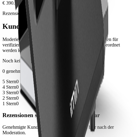
€ 390.00
Rezensionen
Kundennotizen
Moderiertes Produktfeedback von Kunden, mit Signalen für
verifizierte Käufe, wenn die Bestellhistorie sicher zugeordnet
werden kann.
Noch keine Bewertungen
0 genehmigte Rezensionen
5 Stern
0
4 Stern
0
3 Stern
0
2 Stern
0
1 Stern
0
Rezensionen sind noch nicht verfügbar
Genehmigte Kundenrezensionen erscheinen hier nach der
Moderation.