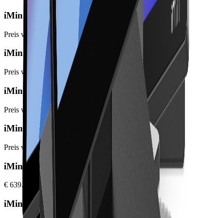
iMin Heron 1 mini
Preis wird beim Bestellabschluss angezeigt
iMin Swan 1 (Gen 2)
Preis wird beim Bestellabschluss angezeigt
iMin Swan 3
Preis wird beim Bestellabschluss angezeigt
iMin Swan 3 Pro
Preis wird beim Bestellabschluss angezeigt
iMin Swan 1 Pro 8GB
€ 639.00
iMin Swan 2 4GB