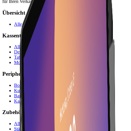
für Ihren Verkaufstresen.
Übersicht
Alle Hardware-Produkte
Kassenterminals
Alle Kassenterminals
Desktop-Terminals
Tablet-Terminals
Mobile Terminals
Peripherie
Bondrucker
Kundendisplays
Barcodescanner
Kassenladen
Zubehör
Alles Zubehör
Ständer & Halterungen