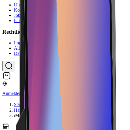
Über uns
Kontakt
Jobs
Partnerprogramm
Rechtliches
Impressum
Allgemeine Geschäftsbedingungen
Datenschutzerklärung
Anmelden
Startseite
Hardware
iMin Crane 1 21.5“ 4GB