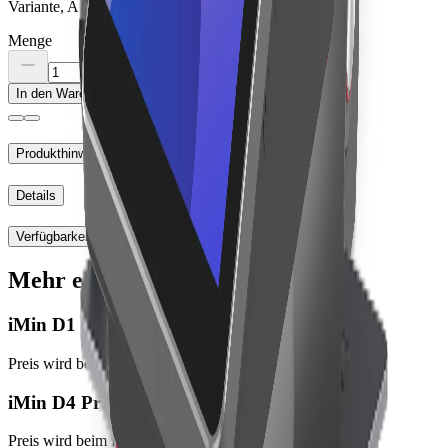
Variante, Anschlüsse und Lieferumfang zu prüfen.
Menge
In den Warenkorb
Produkthinweise
Details
Verfügbarkeit
Mehr entdecken
iMin D1
Preis wird beim Bestellabschluss angezeigt
iMin D4 Pro
Preis wird beim Bestellabschluss angezeigt