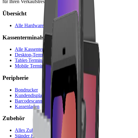
für Ihren Verkaufstresen.
Übersicht
Alle Hardware-Produkte
Kassenterminals
Alle Kassenterminals
Desktop-Terminals
Tablet-Terminals
Mobile Terminals
Peripherie
Bondrucker
Kundendisplays
Barcodescanner
Kassenladen
Zubehör
Alles Zubehör
Ständer & Halterungen