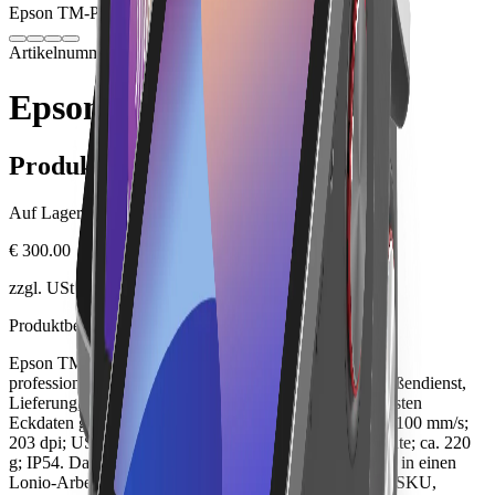
Epson TM-P20II BT
Bild folgt in Kürze
Artikelnummer: ETM-P20II-BT
Hardware
Bondrucker
Epson TM-P20II BT
Produktinformationen
Auf Lager.
€ 300.00
zzgl. USt., zzgl. Versandkosten
Produktbeschreibung
Epson TM-P20II BT ist eine professionelle Lösung für
professionellen Belegdruck für mobiler Belegdruck, Außendienst,
Lieferung, Warteschlangen und Events. Zu den wichtigsten
Eckdaten gehören Mobiler 58-mm-Thermodrucker; bis 100 mm/s;
203 dpi; USB-C; Bluetooth oder WLAN je nach Variante; ca. 220
g; IP54. Das Produkt lässt sich mit passender Peripherie in einen
Lonio-Arbeitsplatz integrieren. Vor der Bestellung sind SKU,