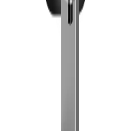
Teilen Sie Ihre Erfahrung
Rezension schreiben
Rezensionen werden moderiert, bevor sie öffentlich erscheinen.
Badges für verifizierte Käufe werden automatisch angewendet,
wenn eine passende Bestellung gefunden wird.
Bewertung
5
4
3
2
1
Rezensionstitel
Rezension
Öffentliche Rezensionen zeigen nur Ihren Anzeigenamen.
Rezension absenden
Kontakt
OXIF GmbH
Lugeck 2/15