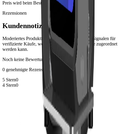
Preis wird beim Bestellabschluss angezeigt
Rezensionen
Kundennotizen
Moderiertes Produktfeedback von Kunden, mit Signalen für
verifizierte Käufe, wenn die Bestellhistorie sicher zugeordnet
werden kann.
Noch keine Bewertungen
0 genehmigte Rezensionen
5 Stern
0
4 Stern
0
3 Stern
0
2 Stern
0
1 Stern
0
Rezensionen sind noch nicht verfügbar
Genehmigte Kundenrezensionen erscheinen hier nach der
Moderation.