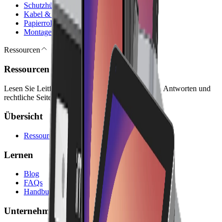
Schutzhüllen
Kabel & Ladegeräte
Papierrollen
Montage-Sets
Ressourcen
Ressourcen
Lesen Sie Leitfäden, Unternehmensinformationen, Antworten und
rechtliche Seiten für die Planung mit Lonio.
Übersicht
Ressourcen
Lernen
Blog
FAQs
Handbuch
Unternehmen