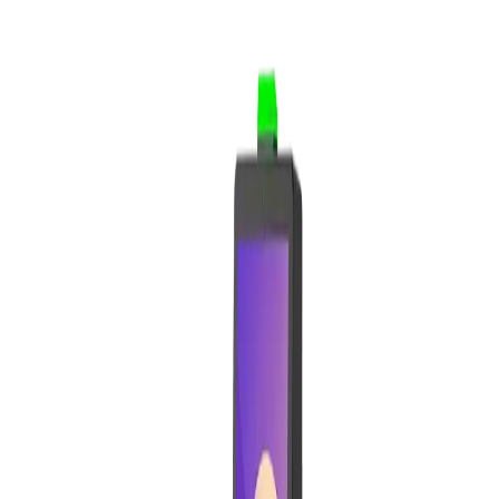
Supermärkte
Bekleidungsgeschäfte
Dienstleistungen
Friseur & Barbershop
Wellness & Beauty
Büros & Dienstleistungen
Funktionen
Handel & Verkauf
Kassensystem
Verkauf
Website-Builder & E-Commerce
Versand & Zahlungen
Katalog & Betrieb
Katalog
Lagerbestand
Einkauf
Kunden