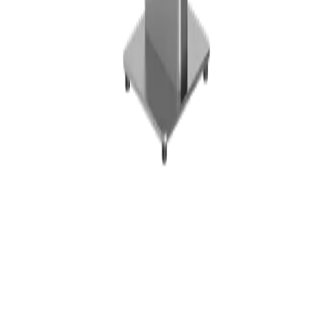
1010 Wien, Österreich
+43 1 397 00 07
office@lonio.io
Plattform
Funktionen
Branchen
Preise
Hardware
Hardware & Shop
Kassenterminals
Bondrucker
Barcode-Scanner
Zubehör
Komplettsets
Ressourcen
Ressourcen
Leitfäden und FAQs
Blog
Kontakt
Unternehmen
Über uns
Karriere
Partnerprogramm
Rechtliches