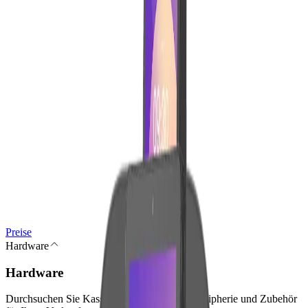
Reservierungen
Finanzen & Verwaltung
Buchhaltung
Digitale Rechnungen
Verträge & digitale Signatur
Abonnements
Berichte
Wachstum & Plattform
Marketing
Gutscheinkarten
Kundenguthaben
Integrationen
Blog
Preise
Hardware
Hardware
Durchsuchen Sie Kassenterminals, Kassen-Peripherie und Zubehör