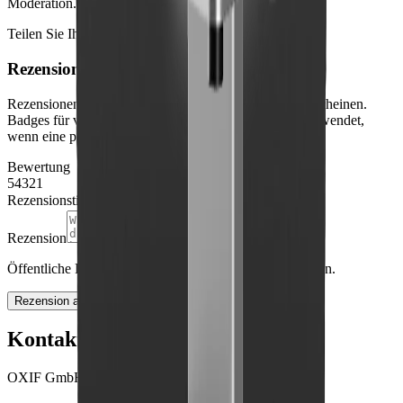
Moderation.
Teilen Sie Ihre Erfahrung
Rezension schreiben
Rezensionen werden moderiert, bevor sie öffentlich erscheinen.
Badges für verifizierte Käufe werden automatisch angewendet,
wenn eine passende Bestellung gefunden wird.
Bewertung
5
4
3
2
1
Rezensionstitel
Rezension
Öffentliche Rezensionen zeigen nur Ihren Anzeigenamen.
Rezension absenden
Kontakt
OXIF GmbH