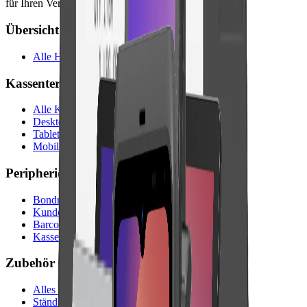
für Ihren Verkaufstresen.
Übersicht
Alle Hardware-Produkte
Kassenterminals
Alle Kassenterminals
Desktop-Terminals
Tablet-Terminals
Mobile Terminals
Peripherie
Bondrucker
Kundendisplays
Barcodescanner
Kassenladen
Zubehör
Alles Zubehör
Ständer & Halterungen