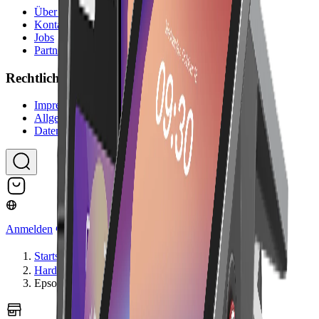
Über uns
Kontakt
Jobs
Partnerprogramm
Rechtliches
Impressum
Allgemeine Geschäftsbedingungen
Datenschutzerklärung
Anmelden
Startseite
Hardware
Epson TM-m30III Ethernet