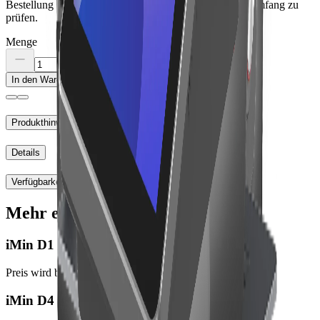
Bestellung sind SKU, Variante, Anschlüsse und Lieferumfang zu
prüfen.
Menge
In den Warenkorb
Produkthinweise
Details
Verfügbarkeit
Mehr entdecken
iMin D1
Preis wird beim Bestellabschluss angezeigt
iMin D4 Pro