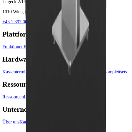
Lugeck 2/15
1010 Wien, Österreich
+43 1 397 00 07
office@lonio.io
Plattform
Funktionen
Branchen
Preise
Hardware
Hardware & Shop
Kassenterminals
Bondrucker
Barcode-Scanner
Zubehör
Komplettsets
Ressourcen
Ressourcen
Leitfäden und FAQs
Blog
Kontakt
Unternehmen
Über uns
Karriere
Partnerprogramm