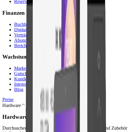
Reservierungen
Finanzen & Verwaltung
Buchhaltung
Digitale Rechnungen
Verträge & digitale Signatur
Abonnements
Berichte
Wachstum & Plattform
Marketing
Gutscheinkarten
Kundenguthaben
Integrationen
Blog
Preise
Hardware
Hardware
Durchsuchen Sie Kassenterminals, Kassen-Peripherie und Zubehör