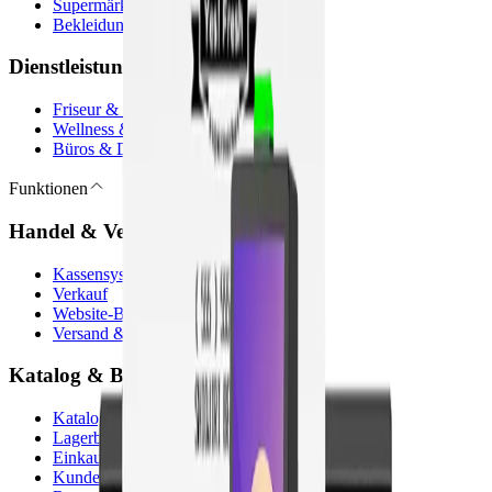
Supermärkte
Bekleidungsgeschäfte
Dienstleistungen
Friseur & Barbershop
Wellness & Beauty
Büros & Dienstleistungen
Funktionen
Handel & Verkauf
Kassensystem
Verkauf
Website-Builder & E-Commerce
Versand & Zahlungen
Katalog & Betrieb
Katalog
Lagerbestand
Einkauf
Kunden