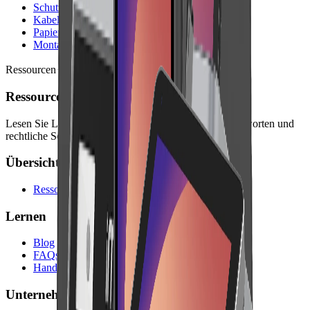
Schutzhüllen
Kabel & Ladegeräte
Papierrollen
Montage-Sets
Ressourcen
Ressourcen
Lesen Sie Leitfäden, Unternehmensinformationen, Antworten und
rechtliche Seiten für die Planung mit Lonio.
Übersicht
Ressourcen
Lernen
Blog
FAQs
Handbuch
Unternehmen