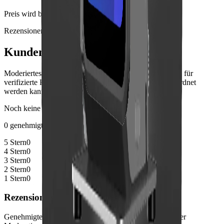
Preis wird beim Bestellabschluss angezeigt
Rezensionen
Kundennotizen
Moderiertes Produktfeedback von Kunden, mit Signalen für
verifizierte Käufe, wenn die Bestellhistorie sicher zugeordnet
werden kann.
Noch keine Bewertungen
0 genehmigte Rezensionen
5 Stern
0
4 Stern
0
3 Stern
0
2 Stern
0
1 Stern
0
Rezensionen sind noch nicht verfügbar
Genehmigte Kundenrezensionen erscheinen hier nach der