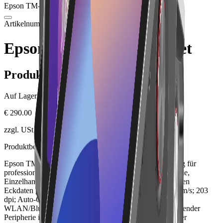
Epson TM-m30III Ethernet
Bild folgt in Kürze
Artikelnummer: ETM-M3III-E
Hardware
Bondrucker
Epson TM-m30III Ethernet
Produktinformationen
Auf Lager.
€ 290.00
zzgl. USt., zzgl. Versandkosten
Produktbeschreibung
Epson TM-m30III Ethernet ist eine professionelle Lösung für
professionellen Belegdruck für Thekenkasse, Gastronomie,
Einzelhandel und mPOS-Arbeitsplätze. Zu den wichtigsten
Eckdaten gehören 58/80-mm-Thermodrucker; bis 300 mm/s; 203
dpi; Auto-Cutter; USB-C PD; Ethernet; je nach Variante
WLAN/Bluetooth; IPX2. Das Produkt lässt sich mit passender
Peripherie in einen Lonio-Arbeitsplatz integrieren. Vor der