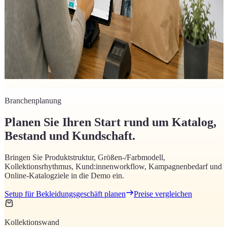
Montag, 6. Juli 2026
Click & Collect Österreich: POS, Online-Shop &
Warenbestand verbinden
So verbinden österreichische Händler Kassensystem, Online-Shop
und Warenbestand für verlässliche Abholungen – und vermeiden
Overselling. Informativ, inklusive RKSV-Hinweisen.
Branchenplanung
Planen Sie Ihren Start rund um Katalog,
Bestand und Kundschaft.
Bringen Sie Produktstruktur, Größen-/Farbmodell,
Kollektionsrhythmus, Kund:innenworkflow, Kampagnenbedarf und
Online-Katalogziele in die Demo ein.
Setup für Bekleidungsgeschäft planen
Preise vergleichen
Kollektionswand