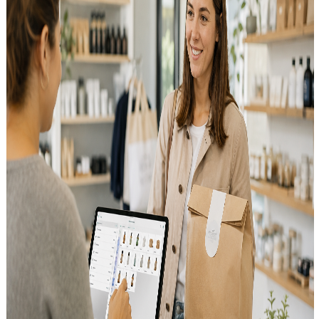
3 Ergebnisse
Freitag, 24. Juli 2026
Kassensystem für Geschäfte in Österreich: Barcode,
Lagerbestand, Retouren und Einkauf in einem
Workflow
Ein Kassensystem für ein Geschäft in Österreich ist mehr als eine
Zahlungserfassung. Dieser Artikel zeigt, wie Barcode,
Warenwirtschaft, Lagerbestand, Retouren, Einkauf und Berichte in
einem durchgängigen Workflow zusammenspielen sollten – für
kleine und mittlere Einzelhandelsgeschäfte in Österreich.
Montag, 20. Juli 2026
Kundenguthaben und Retouren in Österreich: Store
Credit, Rückgaben und Kundenbindung
Wie österreichische Geschäfte Kundenguthaben, Retouren und
Umtausch sauber im Kassensystem abbilden – und warum die
Verbindung zu POS, Warenbestand und Kundenverwaltung über
den Erfolg entscheidet.