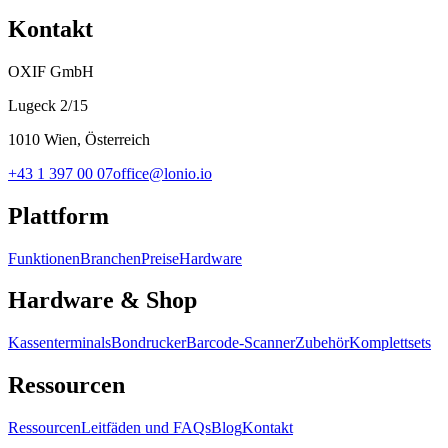
Kontakt
OXIF GmbH
Lugeck 2/15
1010 Wien, Österreich
+43 1 397 00 07
office@lonio.io
Plattform
Funktionen
Branchen
Preise
Hardware
Hardware & Shop
Kassenterminals
Bondrucker
Barcode-Scanner
Zubehör
Komplettsets
Ressourcen
Ressourcen
Leitfäden und FAQs
Blog
Kontakt