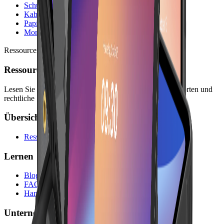
Schutzhüllen
Kabel & Ladegeräte
Papierrollen
Montage-Sets
Ressourcen
Ressourcen
Lesen Sie Leitfäden, Unternehmensinformationen, Antworten und
rechtliche Seiten für die Planung mit Lonio.
Übersicht
Ressourcen
Lernen
Blog
FAQs
Handbuch
Unternehmen