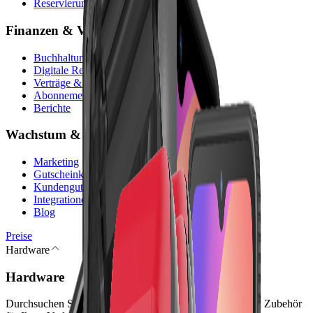
Reservierungen
Finanzen & Verwaltung
Buchhaltung
Digitale Rechnungen
Verträge & digitale Signatur
Abonnements
Berichte
Wachstum & Plattform
Marketing
Gutscheinkarten
Kundenguthaben
Integrationen
Blog
Preise
Hardware
Hardware
Durchsuchen Sie Kassenterminals, Kassen-Peripherie und Zubehör