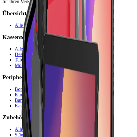
für Ihren Verkaufstresen.
Übersicht
Alle Hardware-Produkte
Kassenterminals
Alle Kassenterminals
Desktop-Terminals
Tablet-Terminals
Mobile Terminals
Peripherie
Bondrucker
Kundendisplays
Barcodescanner
Kassenladen
Zubehör
Alles Zubehör
Ständer & Halterungen