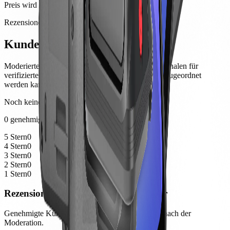
Preis wird beim Bestellabschluss angezeigt
Rezensionen
Kundennotizen
Moderiertes Produktfeedback von Kunden, mit Signalen für
verifizierte Käufe, wenn die Bestellhistorie sicher zugeordnet
werden kann.
Noch keine Bewertungen
0 genehmigte Rezensionen
5 Stern
0
4 Stern
0
3 Stern
0
2 Stern
0
1 Stern
0
Rezensionen sind noch nicht verfügbar
Genehmigte Kundenrezensionen erscheinen hier nach der
Moderation.