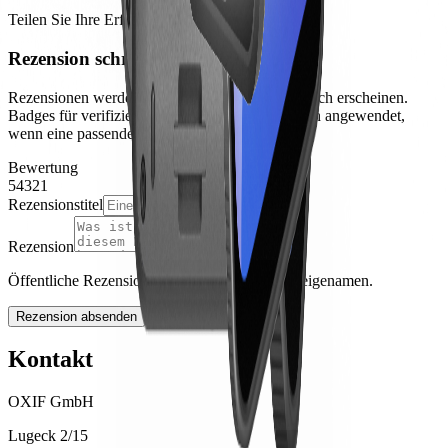
Teilen Sie Ihre Erfahrung
Rezension schreiben
Rezensionen werden moderiert, bevor sie öffentlich erscheinen.
Badges für verifizierte Käufe werden automatisch angewendet,
wenn eine passende Bestellung gefunden wird.
Bewertung
5
4
3
2
1
Rezensionstitel
Rezension
Öffentliche Rezensionen zeigen nur Ihren Anzeigenamen.
Rezension absenden
Kontakt
OXIF GmbH
Lugeck 2/15