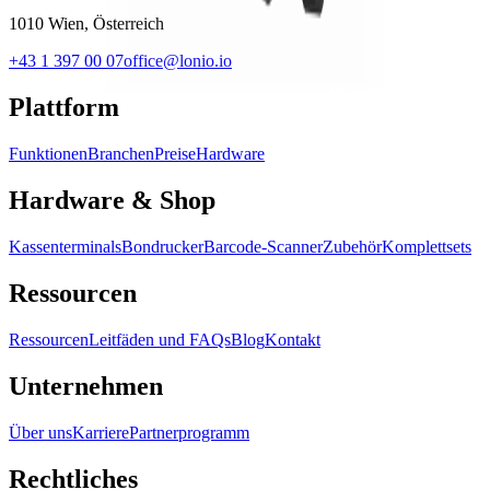
1010 Wien, Österreich
+43 1 397 00 07
office@lonio.io
Plattform
Funktionen
Branchen
Preise
Hardware
Hardware & Shop
Kassenterminals
Bondrucker
Barcode-Scanner
Zubehör
Komplettsets
Ressourcen
Ressourcen
Leitfäden und FAQs
Blog
Kontakt
Unternehmen
Über uns
Karriere
Partnerprogramm
Rechtliches