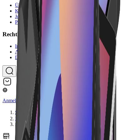
Über uns
Kontakt
Jobs
Partnerprogramm
Rechtliches
Impressum
Allgemeine Geschäftsbedingungen
Datenschutzerklärung
Anmelden
Startseite
Hardware
iMin Swift 1 Pro NFC