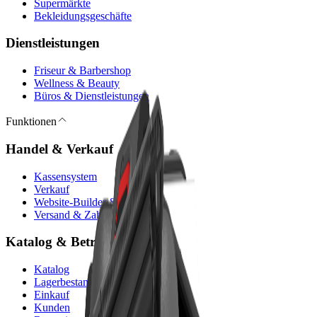
Supermärkte
Bekleidungsgeschäfte
Dienstleistungen
Friseur & Barbershop
Wellness & Beauty
Büros & Dienstleistungen
Funktionen
Handel & Verkauf
Kassensystem
Verkauf
Website-Builder & E-Commerce
Versand & Zahlungen
Katalog & Betrieb
Katalog
Lagerbestand
Einkauf
Kunden