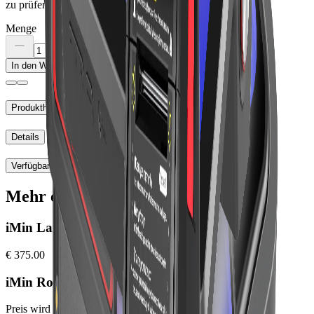
zu prüfen.
Menge
In den Warenkorb
Produkthinweise
Details
Verfügbarkeit
Mehr entdecken
iMin Lark 1
€ 375.00
iMin Roc 1
Preis wird beim Bestellabschluss angezeigt