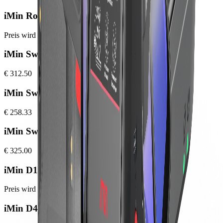
iMin Roc 1 Max
Preis wird beim Bestellabschluss angezeigt
iMin Swift 2
€ 312.50
iMin Swift 2 Pro
€ 258.33
iMin Swift 2 Ultra
€ 325.00
iMin D1
Preis wird beim Bestellabschluss angezeigt
iMin D4 Pro