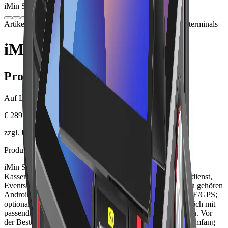
iMin Swift 1 Pro NFC
Bild folgt in Kürze
Artikelnummer: IMINSW1P-NFC-4GB
Hardware
Kassenterminals
iMin Swift 1 Pro NFC
Produktinformationen
Auf Lager.
€ 289.00
zzgl. USt., zzgl. Versandkosten
Produktbeschreibung
iMin Swift 1 Pro NFC ist eine professionelle POS- und
Kassenterminal-Lösung für mobiler Verkauf, Lager, Lieferdienst,
Events und Service am Tisch. Zu den wichtigsten Eckdaten gehören
Android 13; 6,5 Zoll; 4/32 GB; Wi-Fi 5; Bluetooth 5.0; LTE/GPS;
optional NFC; IP54; Akku 2.500 mAh. Das Produkt lässt sich mit
passender Peripherie in einen Lonio-Arbeitsplatz integrieren. Vor
der Bestellung sind SKU, Variante, Anschlüsse und Lieferumfang